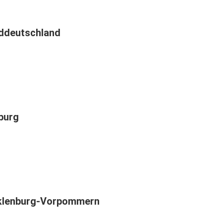
ddeutschland
burg
klenburg-Vorpommern