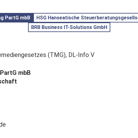
ng PartG mbB
H
SG H
anseatische Steuerberatungsgesell
BRB Business IT-Solutions GmbH
emediengesetzes (TMG), DL-Info V
 PartG mbB
schaft
de